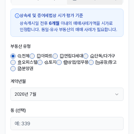
상속세 및 증여세법상 시가 평가 기준
상속개시일
전후
6개월
이내의 매매사례가액을 시가로
인정합니다. 동일·유사 부동산의 매매 사례가 필요합니다.
부동산 유형
전체
아파트
연립다세대
단독/다가구
오피스텔
토지
상업/업무용
공장/창고
분양권
계약년월
2026년 7월
동 (선택)