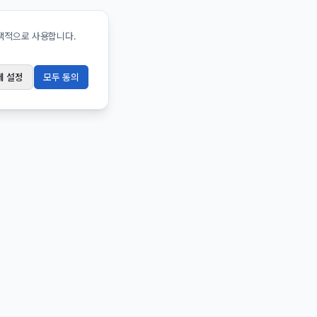
선택적으로 사용합니다.
세 설정
모두 동의
법률문서
이용약관
개인정보처리방침
면책공고