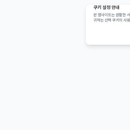
쿠키 설정 안내
본 웹사이트는 원활한 서
귀하는 선택 쿠키의 사용
유언 서비스
유언
서비스 소개
유언
유언 작성
유언
구매
상속