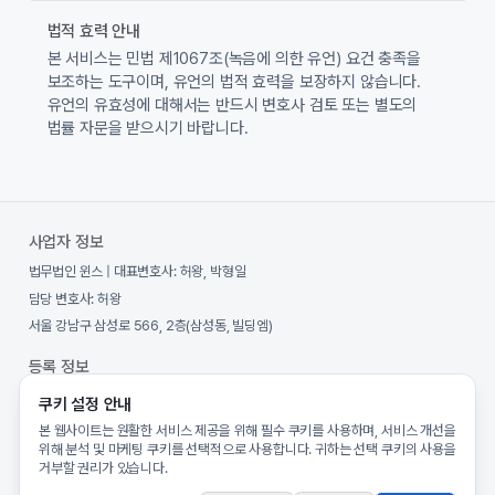
법적 효력 안내
본 서비스는 민법 제1067조(녹음에 의한 유언) 요건 충족을
보조하는 도구이며, 유언의 법적 효력을 보장하지 않습니다.
유언의 유효성에 대해서는 반드시 변호사 검토 또는 별도의
법률 자문을 받으시기 바랍니다.
사업자 정보
법무법인 윈스
| 대표변호사:
허왕, 박형일
담당 변호사:
허왕
서울 강남구 삼성로 566, 2층(삼성동, 빌딩엠)
등록 정보
사업자등록번호:
557-86-00970
쿠키 설정 안내
통신판매업 신고번호:
제2025-서울강남-00127호
본 웹사이트는 원활한 서비스 제공을 위해 필수 쿠키를 사용하며, 서비스 개선을
위해 분석 및 마케팅 쿠키를 선택적으로 사용합니다. 귀하는 선택 쿠키의 사용을
개인정보보호책임자:
허왕
(
privacy@willsave.co.kr
)
거부할 권리가 있습니다.
호스팅:
Amazon Web Services (AWS)
(
서울 리전 (ap-northeast-2)
)