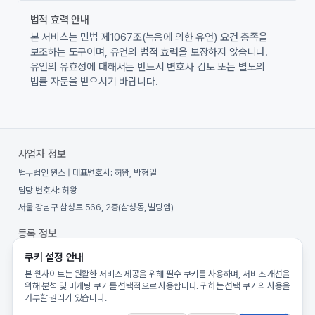
법적 효력 안내
본 서비스는 민법 제1067조(녹음에 의한 유언) 요건 충족을
보조하는 도구이며, 유언의 법적 효력을 보장하지 않습니다.
유언의 유효성에 대해서는 반드시 변호사 검토 또는 별도의
법률 자문을 받으시기 바랍니다.
사업자 정보
법무법인 윈스
| 대표변호사:
허왕, 박형일
담당 변호사:
허왕
서울 강남구 삼성로 566, 2층(삼성동, 빌딩엠)
등록 정보
사업자등록번호:
557-86-00970
쿠키 설정 안내
통신판매업 신고번호:
제2025-서울강남-00127호
본 웹사이트는 원활한 서비스 제공을 위해 필수 쿠키를 사용하며, 서비스 개선을
위해 분석 및 마케팅 쿠키를 선택적으로 사용합니다. 귀하는 선택 쿠키의 사용을
개인정보보호책임자:
허왕
(
privacy@willsave.co.kr
)
거부할 권리가 있습니다.
호스팅:
Amazon Web Services (AWS)
(
서울 리전 (ap-northeast-2)
)